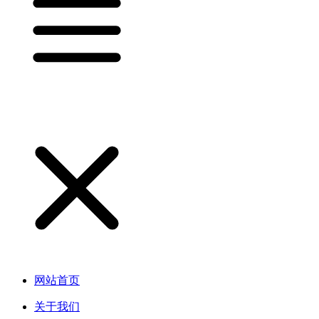
网站首页
关于我们