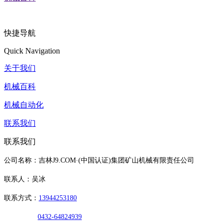
快捷导航
Quick Navigation
关于我们
机械百科
机械自动化
联系我们
联系我们
公司名称：吉林J9.COM·(中国认证)集团矿山机械有限责任公司
联系人：吴冰
联系方式：
13944253180
0432-64824939