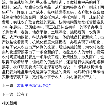
治、植保栽培等进行手艺指点和培训，合做社集中采购种子、
肥料、农药、地膜等农资商品，从厂家间接到农户，削减了两
头环节，降低了出产成本。枝柯镇党委牵头，农户取专业合做
社签定地盘托管合同，以全托为从、半托为辅，同一规范托管
费用，实现农户取合做社的双赢。枝柯镇闲置地盘托管摸索从
2018年起头，已历经4年，现正在已从当初单一的环节办事成
长到秋耕、春旋、地盘平整、土壤深松、施肥喷药、农资供
应、农产物购销、科技办事等多位一体的地盘托管新款式，出
产效益较着提高，机械化程度大幅提拔，办理实现了精细化，
加速了农人农业出产体例的改变，通过实施托管，为农村地盘
集约化运营摸索出了一条全新的子。地盘是农人的命脉，摸索
农村闲置地盘托管是一项系统工程，政策性强，涉及面广，也
取得了较着结果，但此后的仍然很长，还需进行认实的思虑和
摸索。枝柯镇党委成军同志深有感到地说：“中阳县枝柯镇地
盘托管为地盘集约化运营做了无益的摸索，此后我们将继续结
实推进该项工做，更好地办事于农人，为村落复兴帮力”。
上一篇：
农田里涌动“金圪蛋”
下一篇：没有了
相关新闻