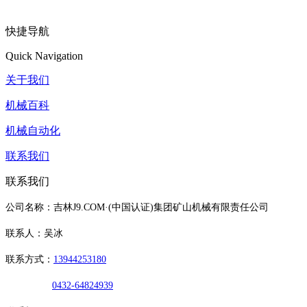
快捷导航
Quick Navigation
关于我们
机械百科
机械自动化
联系我们
联系我们
公司名称：吉林J9.COM·(中国认证)集团矿山机械有限责任公司
联系人：吴冰
联系方式：
13944253180
0432-64824939