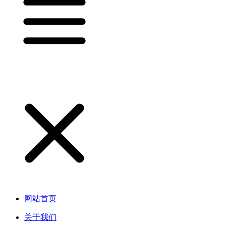
网站首页
关于我们