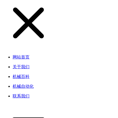
网站首页
关于我们
机械百科
机械自动化
联系我们