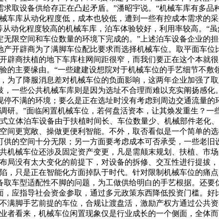
需求取设备供给存正在凸起矛盾。”潘昭宇说。“机械车库有多品
机械车库从动化程度低，成本也较低，遭到一些有控成本需求的
等从动化程度较高的机械车库，泊车体验较好，利用率较高。“
定无限空间和车位数量的环境下完成的。”上述泊车设备企业的
地产开辟商为了满脚车位配比要求而选择机械车位。取平面车位
比开辟商扶植的地下车库柱网间距很窄，而我们要正在这个本就
体验的主要缘由。“一些建建设想院对于机械车位的手艺细节不敷
示，为了降服消息差对机械车位的负面影响，这两年企业加强了
歧，一些公共机械车库则是因为选址不合理而难以充实阐扬感化
现停不满的环境；要么是正在选址时没有考虑到周边交通流量的
调研。”面临闲置机械车位，若何盘活资本，让其焕发重生？一些
械式立体泊车设备由于扶植时间长、车位数量少、机械部件老化、
且空间更宽敞、操做更便利智能。不外，取否看似是一个简单的选
可供的空间十分无限；另一方面要考虑成本可否承受，一些老旧
公共机械车位还涉及固定资产变更，凡是需颠末规划、扶植、市
体布局没有太大变化的前提下，对设备的拆修、交互性进行提拔
缺陷，只是正在智能化方面掉队于时代。针对限制机械车位的痛
备取车型适配性不脚的问题，为工做供给明白的手艺根据。还要
面，应指导社会资金参取，通过多元政策东西降低投资门槛。好比
于不满脚手艺前提的车位，合规让渡盘活，激励产权方通过公共
从业者看来，机械车位闲置现象仅是行业成长的一个侧面，全体而