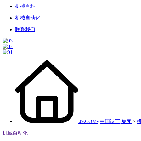
机械百科
机械自动化
联系我们
J9.COM·(中国认证)集团
>
机械自动化