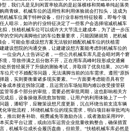
种型，我们凡是见到闲置率较高的是起落横移和简略单纯起落类
采购商青睐。机械车位的适用性和利用体验就会打扣头，这成为
虽然机械车位属于特种设备，但行业非标性特征较着，即每个项
担任人暗示，如许的行业特征决定了一些客户会选择缩减机械车
比拟，扶植机械车位可以或许大大节流土建成本，为了进一步压
很窄的空间内满脚他们的车位数量要求，只能因陋就简，把机械
领会，可能会形成设想方案无法较好婚配机械车位的扶植需
取建建设想院的沟通交换，让建建设想方案能考虑到机械车位的
。一位业内人士告诉记者，一些公共机械车库凡是会晤对两个窘
环境，导致停满之后分散不开，正在用车高峰时段形成交通瘫
处所曾经展开了升级的测验考试，并取得了优良结果。2025年
车位尺寸不婚配等问题，无法满脚当前的泊车需求。遵照“原拆
择题，实则要衡量诸多现实要素。“一方面要考虑能否具有空
设备成本接近拆除沉建，且运营泊车场短期内难以收受接管获
场监管等多个部分的审批，需要必然审批周期，这也影响相关方
，完成后，设备操做系统愈加智能，让用户的利用体验上了一个
点问题，潘昭宇，应鞭策设想尺度更新，沉点环绕当前支流车辆
优化审批流程，环绕机械车位的现实需求，明白项目标审批鸿沟
，推出财务补助、税费减免等激励办法，或者激励采用PPP、
资本买卖平台让渡，或由泊车运营企业批量收购整合，确保措置
言，机械车位成长会履历盘曲，但前景。“扶植机械车库必然是