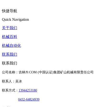
快捷导航
Quick Navigation
关于我们
机械百科
机械自动化
联系我们
联系我们
公司名称：吉林J9.COM·(中国认证)集团矿山机械有限责任公司
联系人：吴冰
联系方式：
13944253180
0432-64824939