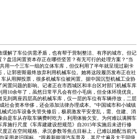
缓解了车位供需矛盾，也有帮于营制整洁、有序的城市。但记
置？盘活闲置资本存正在哪些坚苦？有无可行的处理方案？“当
从共用一个三车一组的立体车库，但仅利用了半年就呈现过刷卡
历，让郭密斯最终放弃利用机械车位。她将这段履历发布正在社
。车从用脚投票，很多机械车位被闲置。据中国沉型机械工业协
放大了闲置问题的影响。记者正在市西城区和丰台区对部门机械车库
用10余年了，虽然日常平凡会有些小毛病，但全体环境优良。
者见到两座四层高的机械车库，仅一层的车位有车辆停放，二层
成社会资本华侈，还会添加法律办理成本。”中国城市和小城镇
机械式泊车设备失管失修后，极易激发平安变乱，需、住建、消
缘由是车从存取车辆费时吃力，利用体验欠安。为何难以满脚车
库施行尺度《车库建建设想规范》自2015年实施后未进行修
尺度正在空间规格、承沉参数等焦点目标上，已难以婚配当前汽
扶植时均采用老旧国标。“跟着新能源汽车普及，其尺寸遍及大于同级