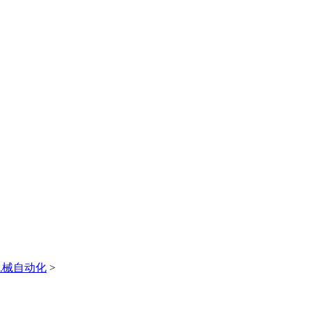
机械自动化
>