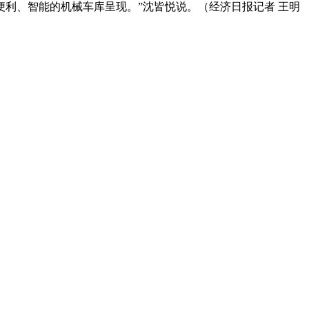
利、智能的机械车库呈现。”沈皆悦说。（经济日报记者 王明