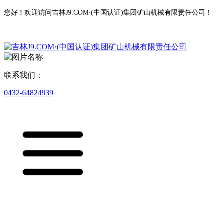
您好！欢迎访问吉林J9.COM·(中国认证)集团矿山机械有限责任公司！
联系我们：
0432-64824939