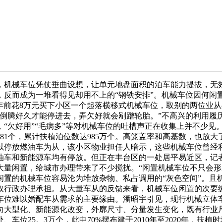
机械车位凭仗垂曲设想，让单元地盘面积的泊车能力提拔，无效
反而成为一堆看得见却用不上的“钢铁安排”。机械车位因何闲
年前花8万元买下小区一个起落横移式机械车位，取别的两位业
要倒腾好久才能停进去，弄欠好就会剐蹭轮胎。”不高兴的利用履
“欠好用”“毛病多”等对机械车位的吐槽声正在收集上并不少见
881个，累计扶植泊位数达985万个。高笼盖率和高基数，也
以停放燃油车为从，该小区物业担任人暗示，这些机械车位曾经利
油车和新能源车均有停放。但正在丰台区的一处居平易近区，记
大量闲置，给城市办理带来了不少搅扰。“闲置机械车位不只会形
闲置的机械车位容易沦为堆放杂物、私占调用的“灰色空间”。且
取行政办理承担。从大量车从的反馈来看，机械车位闲置的次要
位难以婚配车从需求的主要缘由。潘昭宇引见，现行机械立体车
向大型化、新能源化改变，外廓尺寸、分量发生变化，既有行业
、车位25。3万个，此中70%摆布建于2010年至2020年，