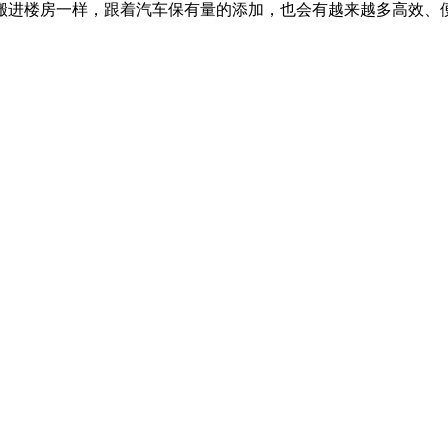
搬进楼房一样，跟着汽车保有量的添加，也会有越来越多高效、便