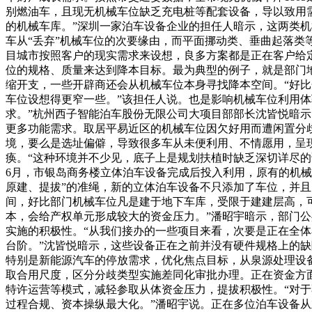
别燃油车，且现无机械车位缺乏充电桩等配套设备，导以致用
的机械车库。”深圳一家泊车设备企业的担任人暗示，这两类
车从“丢弃”机械车位的次要缘由，而平面挪动类、垂曲起落类
目城市按照客户的现实需求来设想，良多方案都是正在客户给
位的规格、质量来达到降本目标。最为典型的例子，就是部门
缩开支，一些开辟商还会从机械车位本身寻找降本空间。“好
车位设想得更窄一些。”该担任人说。也是影响机械车位利用
求。”杭州西子智能泊车股份无限公司大项目部部长沈皆悦暗
更多功能需求。取居平易近区的机械车位因欠好用而遭闲置分
境，要么是选址偏僻，导致很多车从未便利用、不情愿用，呈
痪。“这种环境并不少见，底子上是规划扶植时缺乏深切详尽的
6月，市银岛商务楼立体泊车设备完成后投入利用，原有的机
原建、提拔”的准绳，新的立体泊车设备不只添加了车位，并
间，好比部门机械车位凡是建于地下车库，受限于建建层高，
本，会给产权单元形成较大的资金压力。”潘昭宇暗示，部门
实施的积极性。“从我们接办的一些项目来看，次要是正在全
台阶。”沈皆悦暗示，这些设备正在之前并没有硬件规格上的
特别是新能源汽车的停放需求，优化焦点目标，从泉源处理设
取合用尺度，区分分歧类型实施差同化审批办理。正在资金方
特许运营等模式，减轻参取从体资金压力，提拔积极性。“对
过程合规、资本操纵最大化。”潘昭宇说。正在多位泊车设备