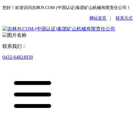
您好！欢迎访问吉林J9.COM·(中国认证)集团矿山机械有限责任公司！
网站首页
|
联系方式
联系我们：
0432-64824939